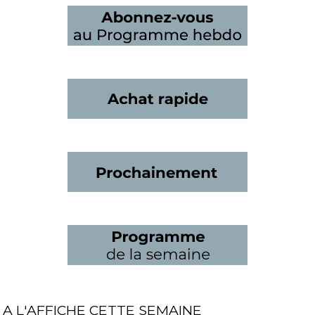
A L'AFFICHE CETTE SEMAINE