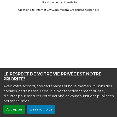
Politique de confidentialité
Création site internet www.erakys.com
Graphisme ©casenove
LE RESPECT DE VOTRE VIE PRIVÉE EST NOTRE
PRIORITÉ!
Avec votre accord, nos partenaires et nous-mêmes utilisons des
cookies, certains requis pour le bon fonctionnement du site,
d'autres pour mesurer votre activité et vous fournir des publicités
personnalisées.
Accepter
En savoir plus