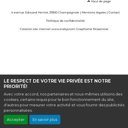
Haut de page
4 avenue Edouard Herriot, 39300 Champagnole |
Mentions légales
|
Contact
Politique de confidentialité
Création site internet www.erakys.com
Graphisme ©casenove
LE RESPECT DE VOTRE VIE PRIVÉE EST NOTRE
PRIORITÉ!
Avec votre accord, nos partenaires et nous-mêmes utilisons des
cookies, certains requis pour le bon fonctionnement du site,
d'autres pour mesurer votre activité et vous fournir des publicités
personnalisées.
Accepter
En savoir plus