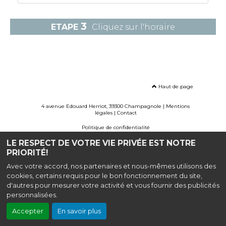
3
ETAPE
Cliquez sur l'horaire
Haut de page
4 avenue Edouard Herriot, 39300 Champagnole |
Mentions
légales
|
Contact
Politique de confidentialité
LE RESPECT DE VOTRE VIE PRIVÉE EST NOTRE
Création site internet www.erakys.com
Graphisme ©casenove
PRIORITÉ!
Avec votre accord, nos partenaires et nous-mêmes utilisons des
cookies, certains requis pour le bon fonctionnement du site,
d'autres pour mesurer votre activité et vous fournir des publicités
personnalisées.
Accepter
En savoir plus