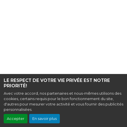
LE RESPECT DE VOTRE VIE PRIVÉE EST NOTRE
PRIORITÉ!
Avec votre accord, nos partenaires et nous-mêmes utilisons des
cookies, certains requis pour le bon fonctionnement du site,
d'autres pour mesurer votre activité et vous fournir des publicités
personnalisées.
Accepter
En savoir plus