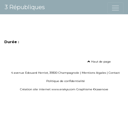
3 Républiques
Durée :
Haut de page
4 avenue Edouard Herriot, 39300 Champagnole |
Mentions légales
|
Contact
Politique de confidentialité
Création site internet www.erakys.com
Graphisme ©casenove