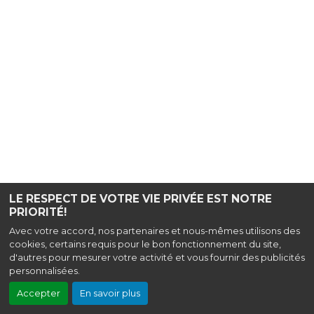
LE RESPECT DE VOTRE VIE PRIVÉE EST NOTRE
PRIORITÉ!
Avec votre accord, nos partenaires et nous-mêmes utilisons des
cookies, certains requis pour le bon fonctionnement du site,
d'autres pour mesurer votre activité et vous fournir des publicités
personnalisées.
Accepter
En savoir plus