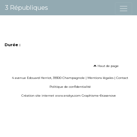
3 Républiques
Durée :
Haut de page
4 avenue Edouard Herriot, 39300 Champagnole |
Mentions légales
|
Contact
Politique de confidentialité
Création site internet www.erakys.com
Graphisme ©casenove