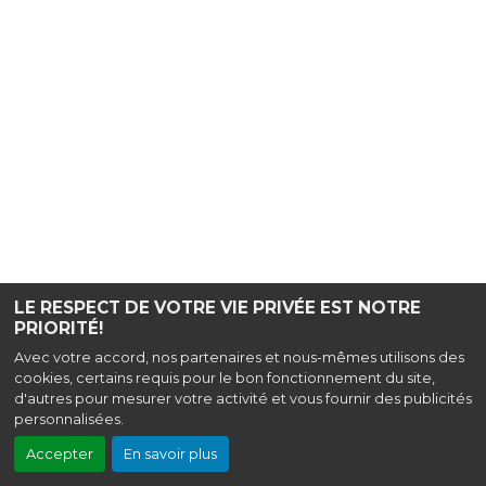
LE RESPECT DE VOTRE VIE PRIVÉE EST NOTRE
PRIORITÉ!
Avec votre accord, nos partenaires et nous-mêmes utilisons des
cookies, certains requis pour le bon fonctionnement du site,
d'autres pour mesurer votre activité et vous fournir des publicités
personnalisées.
Accepter
En savoir plus