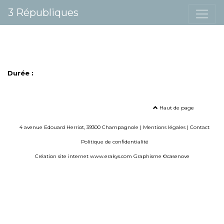
3 Républiques
Durée :
Haut de page
4 avenue Edouard Herriot, 39300 Champagnole |
Mentions légales
|
Contact
Politique de confidentialité
Création site internet www.erakys.com
Graphisme ©casenove