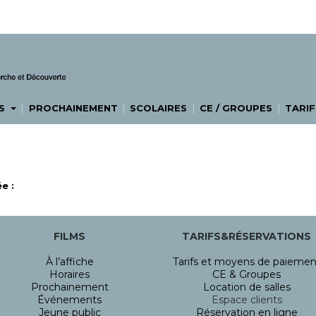
|
|
|
|
ES
PROCHAINEMENT
SCOLAIRES
CE / GROUPES
TARIF
e :
FILMS
TARIFS&RÉSERVATIONS
À l’affiche
Tarifs et moyens de paiemen
Horaires
CE & Groupes
Prochainement
Location de salles
Événements
Espace clients
Jeune public
Réservation en ligne