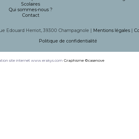
Scolaires
Qui sommes-nous ?
Contact
ue Edouard Herriot, 39300 Champagnole |
Mentions légales
|
Co
Politique de confidentialité
tion site internet www.erakys.com
Graphisme ©casenove