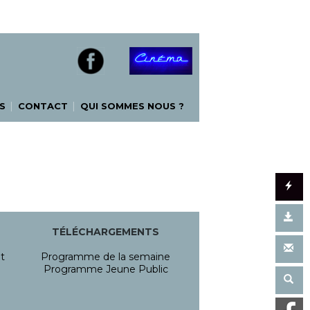
|
|
S
CONTACT
QUI SOMMES NOUS ?
TÉLÉCHARGEMENTS
t
Programme de la semaine
Programme Jeune Public