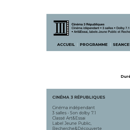
|
|
ACCUEIL
PROGRAMME
SEANC
Duré
CINÉMA 3 RÉPUBLIQUES
Cinéma indépendant
3 salles • Son dolby 7.1
Classé Art&Essai
Label Jeune Public,
Recherche&Découverte