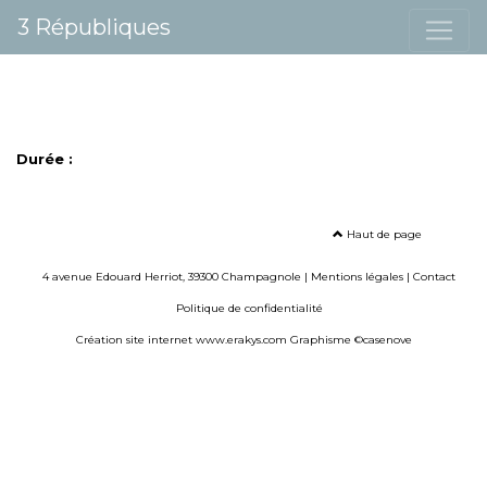
3 Républiques
Durée :
Haut de page
4 avenue Edouard Herriot, 39300 Champagnole |
Mentions légales
|
Contact
Politique de confidentialité
Création site internet www.erakys.com
Graphisme ©casenove