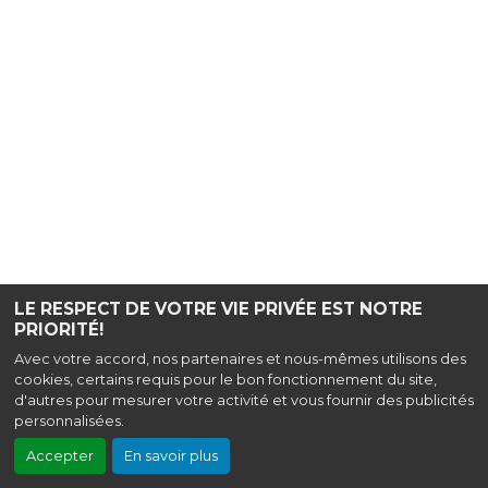
LE RESPECT DE VOTRE VIE PRIVÉE EST NOTRE
PRIORITÉ!
Avec votre accord, nos partenaires et nous-mêmes utilisons des
cookies, certains requis pour le bon fonctionnement du site,
d'autres pour mesurer votre activité et vous fournir des publicités
personnalisées.
Accepter
En savoir plus