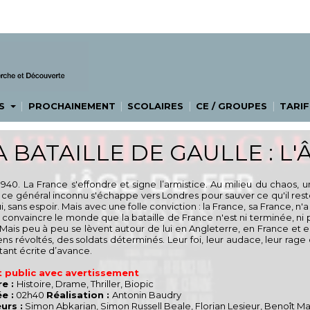
|
|
|
|
ES
PROCHAINEMENT
SCOLAIRES
CE / GROUPES
TARIF
A BATAILLE DE GAULLE : L'
 1940. La France s'effondre et signe l’armistice. Au milieu du chaos
, ce général inconnu s'échappe vers Londres pour sauver ce qu'il reste
, sans espoir. Mais avec une folle conviction : la France, sa France, n'
: convaincre le monde que la bataille de France n'est ni terminée, ni p
. Mais peu à peu se lèvent autour de lui en Angleterre, en France et e
ns révoltés, des soldats déterminés. Leur foi, leur audace, leur rage d
tant écrite d’avance.
 public avec avertissement
e :
Histoire, Drame, Thriller, Biopic
e :
02h40
Réalisation :
Antonin Baudry
urs :
Simon Abkarian, Simon Russell Beale, Florian Lesieur, Benoît M