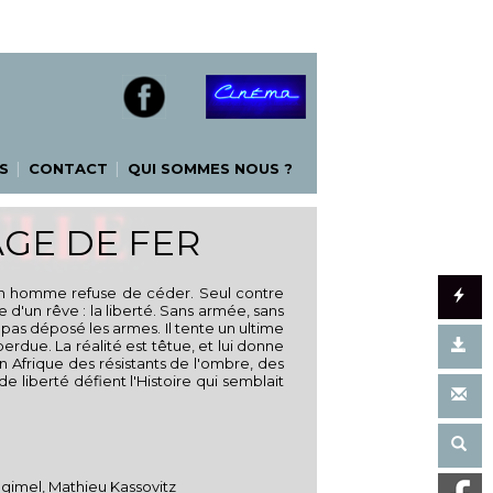
|
|
S
CONTACT
QUI SOMMES NOUS ?
ÂGE DE FER
, un homme refuse de céder. Seul contre
 d'un rêve : la liberté. Sans armée, sans
a pas déposé les armes. Il tente un ultime
erdue. La réalité est têtue, et lui donne
n Afrique des résistants de l'ombre, des
e liberté défient l'Histoire qui semblait
agimel, Mathieu Kassovitz