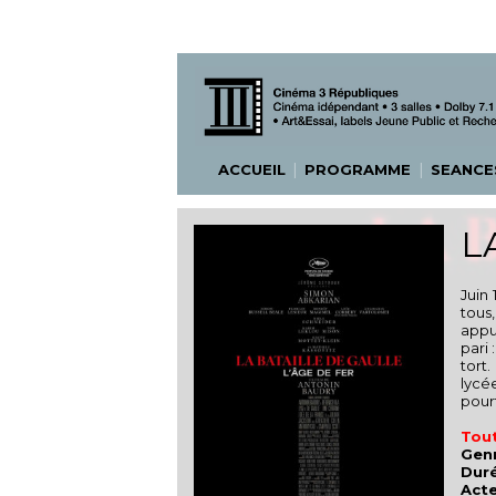
|
|
ACCUEIL
PROGRAMME
SEANC
L
Juin
tous
appui
pari 
tort
lycée
pour
Tout
Genr
Duré
Acte