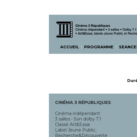
|
|
ACCUEIL
PROGRAMME
SEANC
Duré
CINÉMA 3 RÉPUBLIQUES
Cinéma indépendant
3 salles • Son dolby 7.1
Classé Art&Essai
Label Jeune Public,
Recherche&Découverte