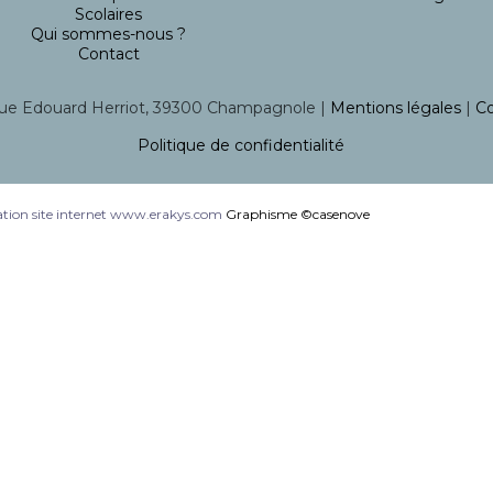
Scolaires
Qui sommes-nous ?
Contact
ue Edouard Herriot, 39300 Champagnole |
Mentions légales
|
Co
Politique de confidentialité
tion site internet www.erakys.com
Graphisme ©casenove