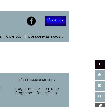
|
|
S
CONTACT
QUI SOMMES NOUS ?
TÉLÉCHARGEMENTS
t
Programme de la semaine
Programme Jeune Public