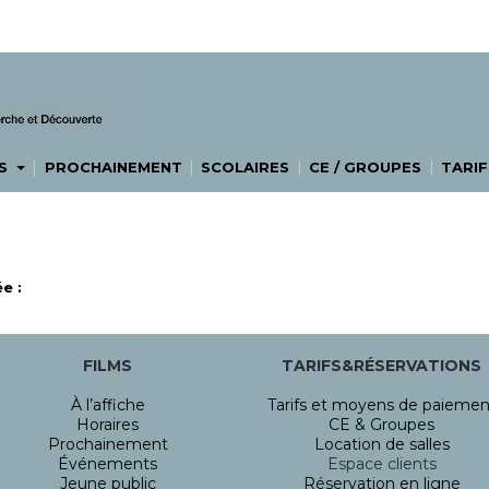
|
|
|
|
ES
PROCHAINEMENT
SCOLAIRES
CE / GROUPES
TARIF
e :
FILMS
TARIFS&RÉSERVATIONS
À l’affiche
Tarifs et moyens de paiemen
Horaires
CE & Groupes
Prochainement
Location de salles
Événements
Espace clients
Jeune public
Réservation en ligne