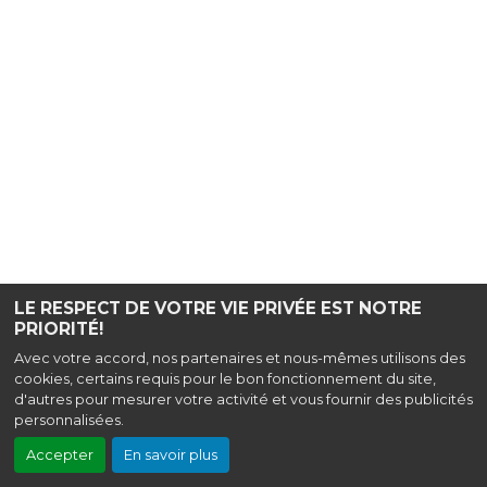
LE RESPECT DE VOTRE VIE PRIVÉE EST NOTRE
PRIORITÉ!
Avec votre accord, nos partenaires et nous-mêmes utilisons des
cookies, certains requis pour le bon fonctionnement du site,
d'autres pour mesurer votre activité et vous fournir des publicités
personnalisées.
Accepter
En savoir plus