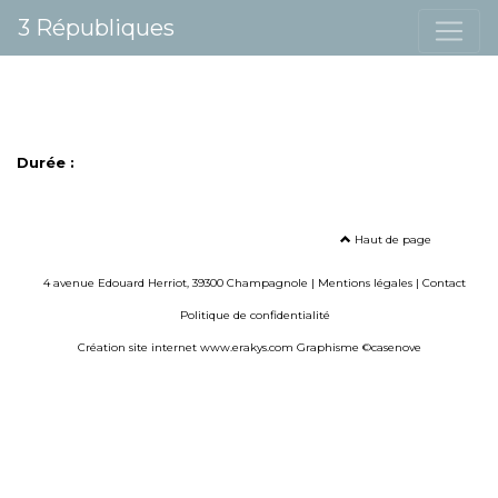
3 Républiques
Durée :
Haut de page
4 avenue Edouard Herriot, 39300 Champagnole |
Mentions légales
|
Contact
Politique de confidentialité
Création site internet www.erakys.com
Graphisme ©casenove