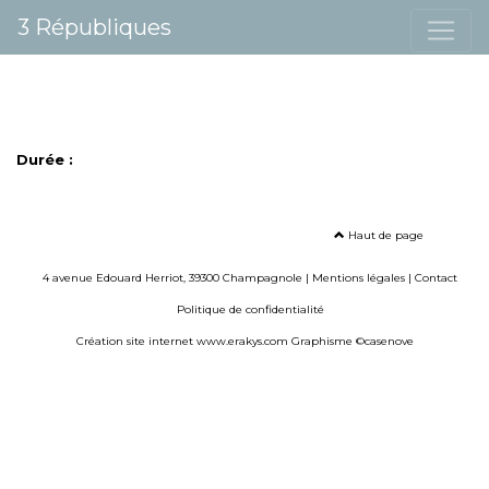
3 Républiques
Durée :
Haut de page
4 avenue Edouard Herriot, 39300 Champagnole |
Mentions légales
|
Contact
Politique de confidentialité
Création site internet www.erakys.com
Graphisme ©casenove