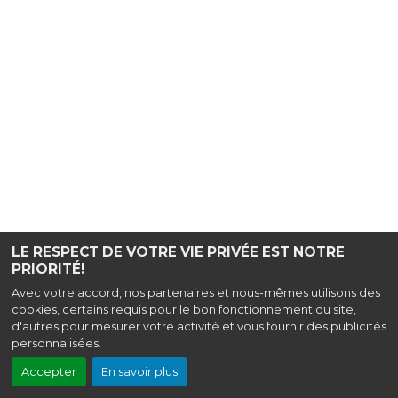
LE RESPECT DE VOTRE VIE PRIVÉE EST NOTRE
PRIORITÉ!
Avec votre accord, nos partenaires et nous-mêmes utilisons des
cookies, certains requis pour le bon fonctionnement du site,
d'autres pour mesurer votre activité et vous fournir des publicités
personnalisées.
Accepter
En savoir plus