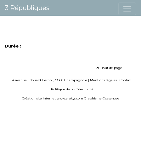
3 Républiques
Durée :
Haut de page
4 avenue Edouard Herriot, 39300 Champagnole |
Mentions légales
|
Contact
Politique de confidentialité
Création site internet www.erakys.com
Graphisme ©casenove