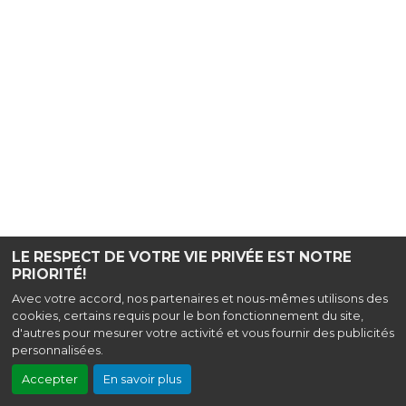
LE RESPECT DE VOTRE VIE PRIVÉE EST NOTRE
PRIORITÉ!
Avec votre accord, nos partenaires et nous-mêmes utilisons des
cookies, certains requis pour le bon fonctionnement du site,
d'autres pour mesurer votre activité et vous fournir des publicités
personnalisées.
Accepter
En savoir plus