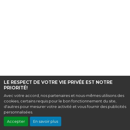
LE RESPECT DE VOTRE VIE PRIVÉE EST NOTRE
PRIORITÉ!
Avec votre accord, nos partenaires et nous-mêmes utilisons des
cookies, certains requis pour le bon fonctionnement du site,
d'autres pour mesurer votre activité et vous fournir des publicités
personnalisées.
Accepter
En savoir plus