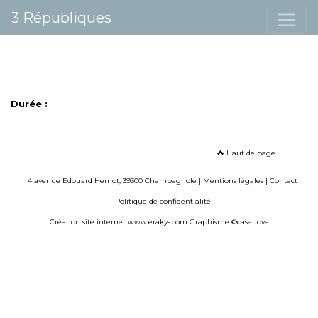
3 Républiques
Durée :
Haut de page
4 avenue Edouard Herriot, 39300 Champagnole |
Mentions légales
|
Contact
Politique de confidentialité
Création site internet www.erakys.com
Graphisme ©casenove