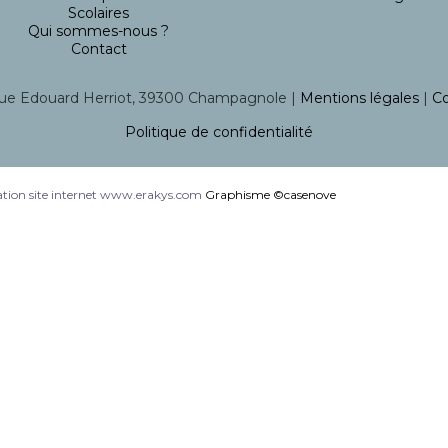
Scolaires
Qui sommes-nous ?
Contact
ue Edouard Herriot, 39300 Champagnole |
Mentions légales
|
Co
Politique de confidentialité
tion site internet www.erakys.com
Graphisme ©casenove