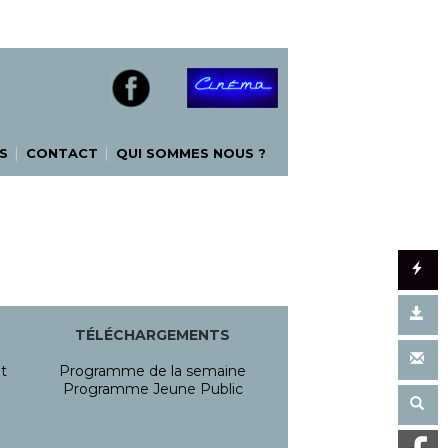
|
|
S
CONTACT
QUI SOMMES NOUS ?
TÉLÉCHARGEMENTS
t
Programme de la semaine
Programme Jeune Public