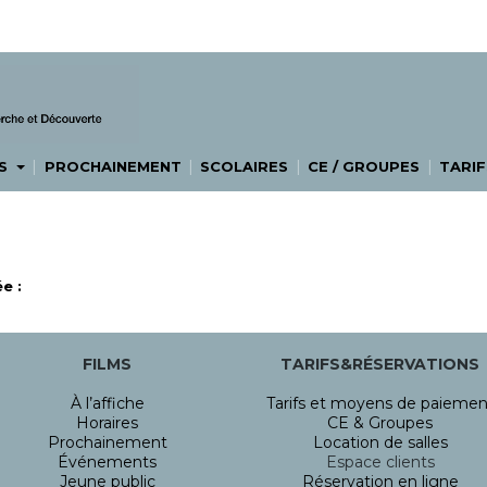
|
|
|
|
ES
PROCHAINEMENT
SCOLAIRES
CE / GROUPES
TARIF
e :
FILMS
TARIFS&RÉSERVATIONS
À l’affiche
Tarifs et moyens de paiemen
Horaires
CE & Groupes
Prochainement
Location de salles
Événements
Espace clients
Jeune public
Réservation en ligne