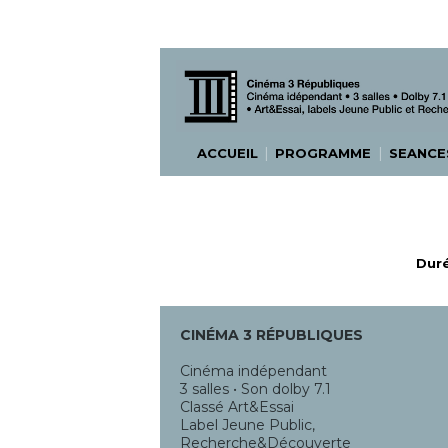
|
|
ACCUEIL
PROGRAMME
SEANC
Duré
CINÉMA 3 RÉPUBLIQUES
Cinéma indépendant
3 salles • Son dolby 7.1
Classé Art&Essai
Label Jeune Public,
Recherche&Découverte