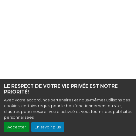
LE RESPECT DE VOTRE VIE PRIVÉE EST NOTRE
PRIORITÉ!
Avec votre accord, nos partenaires et nous-mêmes utilisons des
cookies, certains requis pour le bon fonctionnement du site,
d'autres pour mesurer votre activité et vous fournir des publicités
personnalisées.
Accepter
En savoir plus