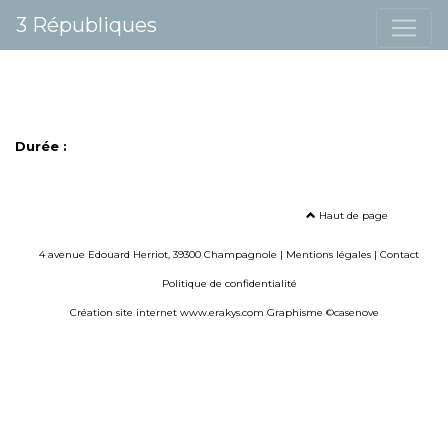
3 Républiques
Durée :
Haut de page
4 avenue Edouard Herriot, 39300 Champagnole |
Mentions légales
|
Contact
Politique de confidentialité
Création site internet www.erakys.com
Graphisme ©casenove