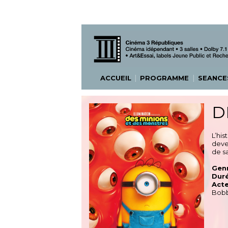
|
|
ACCUEIL
PROGRAMME
SEANC
D
L’hi
deve
de sa
Genr
Duré
Acte
Bobb