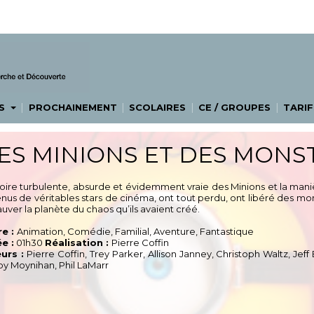
|
|
|
|
ES
PROCHAINEMENT
SCOLAIRES
CE / GROUPES
TARIF
ES MINIONS ET DES MONS
stoire turbulente, absurde et évidemment vraie des Minions et la mani
nus de véritables stars de cinéma, ont tout perdu, ont libéré des mo
uver la planète du chaos qu’ils avaient créé.
e :
Animation, Comédie, Familial, Aventure, Fantastique
e :
01h30
Réalisation :
Pierre Coffin
urs :
Pierre Coffin, Trey Parker, Allison Janney, Christoph Waltz, Jef
y Moynihan, Phil LaMarr