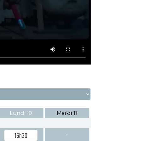
Lundi
10
Mardi
11
-
16h30