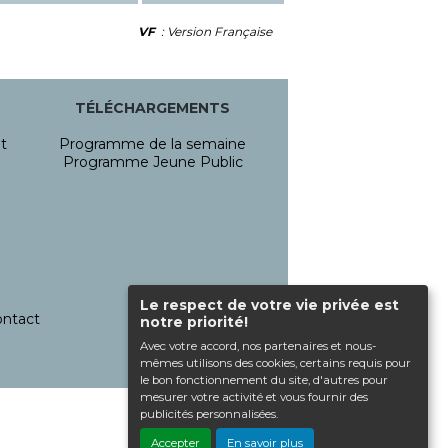
VF
: Version Française
TÉLÉCHARGEMENTS
t
Programme de la semaine
Programme Jeune Public
Le respect de votre vie privée est
ntact
notre priorité!
Avec votre accord, nos partenaires et nous-
mêmes utilisons des cookies, certains requis pour
le bon fonctionnement du site, d'autres pour
mesurer votre activité et vous fournir des
publicités personnalisées.
Haut de page
Accepter
En savoir plus