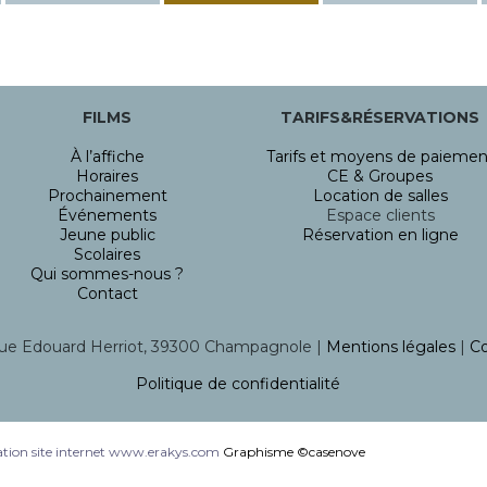
FILMS
TARIFS&RÉSERVATIONS
À l’affiche
Tarifs et moyens de paiemen
Horaires
CE & Groupes
Prochainement
Location de salles
Événements
Espace clients
Jeune public
Réservation en ligne
Scolaires
Qui sommes-nous ?
Contact
ue Edouard Herriot, 39300 Champagnole |
Mentions légales
|
Co
Politique de confidentialité
tion site internet www.erakys.com
Graphisme ©casenove