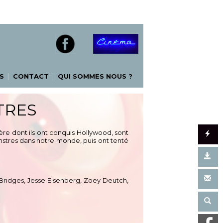
|
|
S
CONTACT
QUI SOMMES NOUS ?
TRES
ère dont ils ont conquis Hollywood, sont
nstres dans notre monde, puis ont tenté
f Bridges, Jesse Eisenberg, Zoey Deutch,