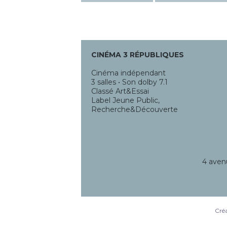
CINÉMA 3 RÉPUBLIQUES
Cinéma indépendant
3 salles • Son dolby 7.1
Classé Art&Essai
Label Jeune Public,
Recherche&Découverte
4 aven
Créa