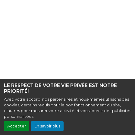
LE RESPECT DE VOTRE VIE PRIVÉE EST NOTRE
PRIORITÉ!
Avec votre accord, nos partenaires et nous-mêmes utilisons des
cookies, certains requis pour le bon fonctionnement du site,
d'autres pour mesurer votre activité et vous fournir des publicités
personnalisées.
Accepter
En savoir plus