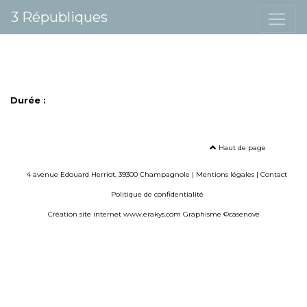
3 Républiques
Durée :
Haut de page
4 avenue Edouard Herriot, 39300 Champagnole |
Mentions légales
|
Contact
Politique de confidentialité
Création site internet www.erakys.com
Graphisme ©casenove