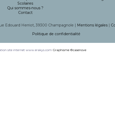
Scolaires
Qui sommes-nous ?
Contact
ue Edouard Herriot, 39300 Champagnole |
Mentions légales
|
Co
Politique de confidentialité
tion site internet www.erakys.com
Graphisme ©casenove