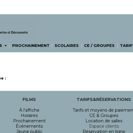
|
|
|
|
ES
PROCHAINEMENT
SCOLAIRES
CE / GROUPES
TARIF
e :
FILMS
TARIFS&RÉSERVATIONS
À l’affiche
Tarifs et moyens de paiemen
Horaires
CE & Groupes
Prochainement
Location de salles
Événements
Espace clients
Jeune public
Réservation en ligne