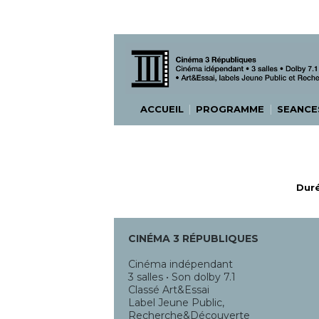
|
|
ACCUEIL
PROGRAMME
SEANC
Duré
CINÉMA 3 RÉPUBLIQUES
Cinéma indépendant
3 salles • Son dolby 7.1
Classé Art&Essai
Label Jeune Public,
Recherche&Découverte