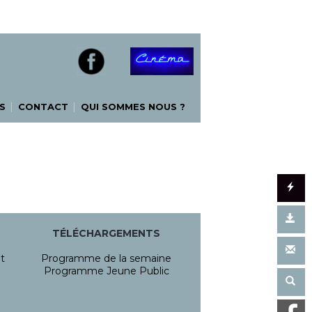
|
|
S
CONTACT
QUI SOMMES NOUS ?
TÉLÉCHARGEMENTS
t
Programme de la semaine
Programme Jeune Public