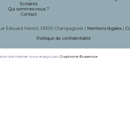
Scolaires
Qui sommes-nous ?
Contact
ue Edouard Herriot, 39300 Champagnole |
Mentions légales
|
Co
Politique de confidentialité
tion site internet www.erakys.com
Graphisme ©casenove