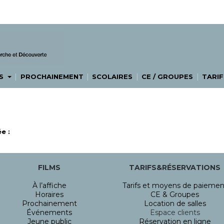
|
|
|
|
ES
PROCHAINEMENT
SCOLAIRES
CE / GROUPES
TARIF
e :
FILMS
TARIFS&RÉSERVATIONS
À l’affiche
Tarifs et moyens de paiemen
Horaires
CE & Groupes
Prochainement
Location de salles
Événements
Espace clients
Jeune public
Réservation en ligne