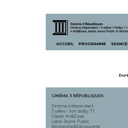
|
|
ACCUEIL
PROGRAMME
SEANC
Duré
CINÉMA 3 RÉPUBLIQUES
Cinéma indépendant
3 salles • Son dolby 7.1
Classé Art&Essai
Label Jeune Public,
Recherche&Découverte