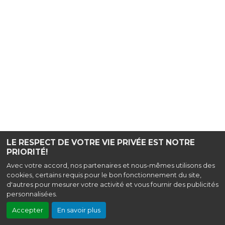
LE RESPECT DE VOTRE VIE PRIVÉE EST NOTRE
PRIORITÉ!
Avec votre accord, nos partenaires et nous-mêmes utilisons des
cookies, certains requis pour le bon fonctionnement du site,
d'autres pour mesurer votre activité et vous fournir des publicités
personnalisées.
Accepter
En savoir plus