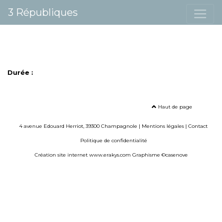
3 Républiques
Durée :
Haut de page
4 avenue Edouard Herriot, 39300 Champagnole |
Mentions légales
|
Contact
Politique de confidentialité
Création site internet www.erakys.com
Graphisme ©casenove