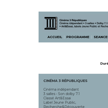
|
|
ACCUEIL
PROGRAMME
SEANC
Duré
CINÉMA 3 RÉPUBLIQUES
Cinéma indépendant
3 salles • Son dolby 7.1
Classé Art&Essai
Label Jeune Public,
Recherche&Découverte