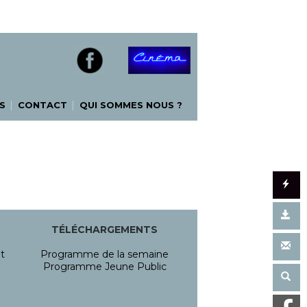
|
|
S
CONTACT
QUI SOMMES NOUS ?
TÉLÉCHARGEMENTS
t
Programme de la semaine
Programme Jeune Public