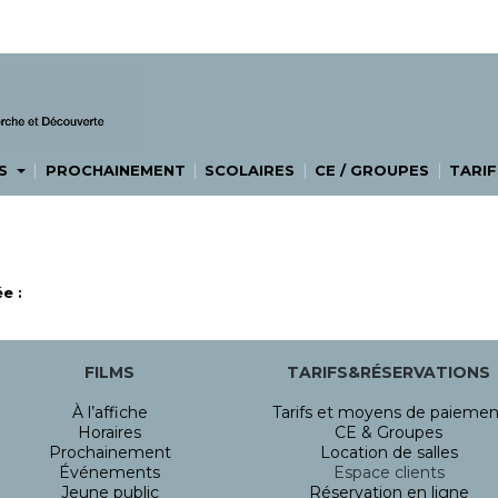
|
|
|
|
ES
PROCHAINEMENT
SCOLAIRES
CE / GROUPES
TARIF
e :
FILMS
TARIFS&RÉSERVATIONS
À l’affiche
Tarifs et moyens de paiemen
Horaires
CE & Groupes
Prochainement
Location de salles
Événements
Espace clients
Jeune public
Réservation en ligne