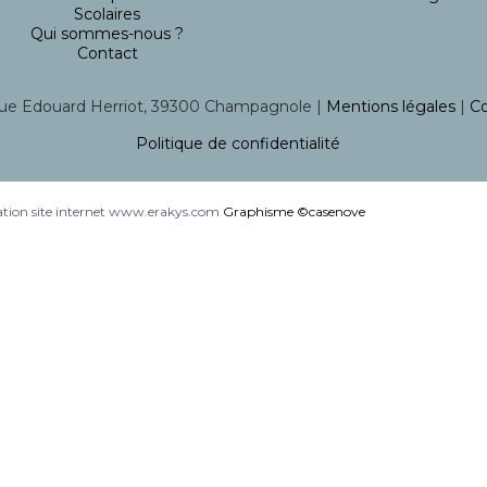
Scolaires
Qui sommes-nous ?
Contact
ue Edouard Herriot, 39300 Champagnole |
Mentions légales
|
Co
Politique de confidentialité
tion site internet www.erakys.com
Graphisme ©casenove