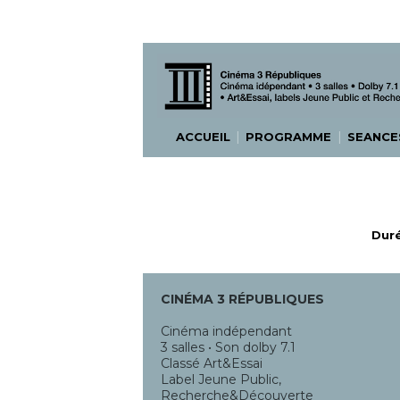
|
|
ACCUEIL
PROGRAMME
SEANC
Duré
CINÉMA 3 RÉPUBLIQUES
Cinéma indépendant
3 salles • Son dolby 7.1
Classé Art&Essai
Label Jeune Public,
Recherche&Découverte