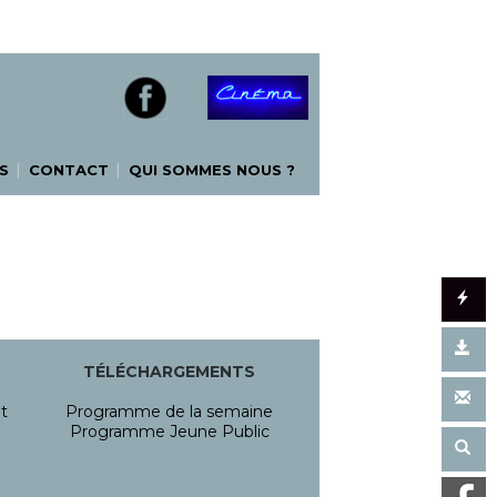
|
|
S
CONTACT
QUI SOMMES NOUS ?
TÉLÉCHARGEMENTS
t
Programme de la semaine
Programme Jeune Public