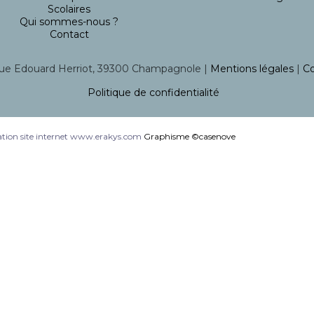
Scolaires
Qui sommes-nous ?
Contact
ue Edouard Herriot, 39300 Champagnole |
Mentions légales
|
Co
Politique de confidentialité
tion site internet www.erakys.com
Graphisme ©casenove