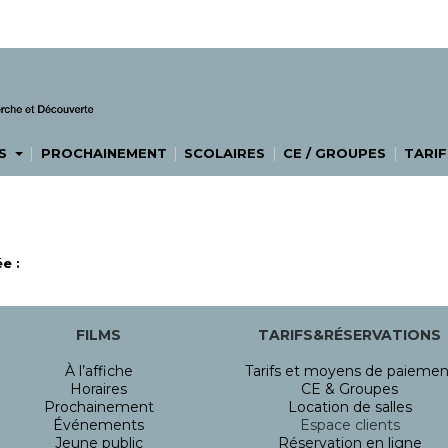
|
|
|
|
ES
PROCHAINEMENT
SCOLAIRES
CE / GROUPES
TARIF
e :
FILMS
TARIFS&RÉSERVATIONS
À l’affiche
Tarifs et moyens de paiemen
Horaires
CE & Groupes
Prochainement
Location de salles
Événements
Espace clients
Jeune public
Réservation en ligne