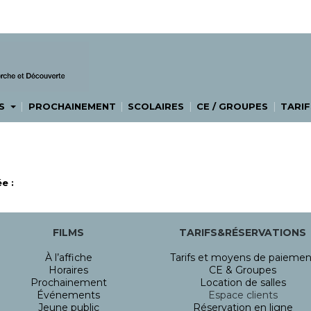
|
|
|
|
ES
PROCHAINEMENT
SCOLAIRES
CE / GROUPES
TARIF
e :
FILMS
TARIFS&RÉSERVATIONS
À l’affiche
Tarifs et moyens de paiemen
Horaires
CE & Groupes
Prochainement
Location de salles
Événements
Espace clients
Jeune public
Réservation en ligne