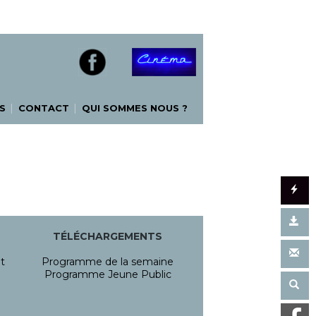
|
|
S
CONTACT
QUI SOMMES NOUS ?
TÉLÉCHARGEMENTS
t
Programme de la semaine
Programme Jeune Public