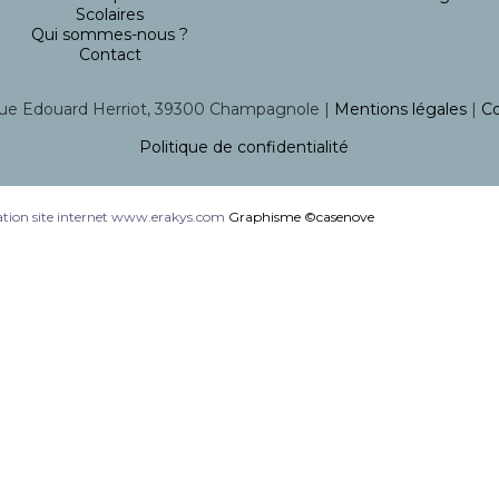
Scolaires
Qui sommes-nous ?
Contact
ue Edouard Herriot, 39300 Champagnole |
Mentions légales
|
Co
Politique de confidentialité
tion site internet www.erakys.com
Graphisme ©casenove