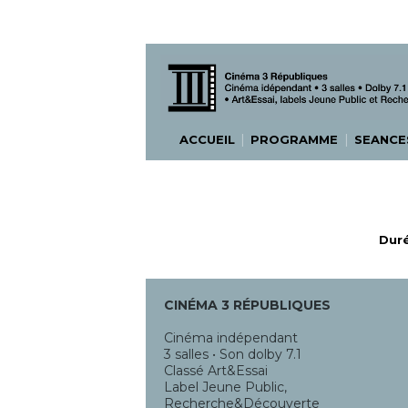
|
|
ACCUEIL
PROGRAMME
SEANC
Duré
CINÉMA 3 RÉPUBLIQUES
Cinéma indépendant
3 salles • Son dolby 7.1
Classé Art&Essai
Label Jeune Public,
Recherche&Découverte