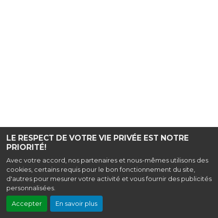
LE RESPECT DE VOTRE VIE PRIVÉE EST NOTRE
PRIORITÉ!
Avec votre accord, nos partenaires et nous-mêmes utilisons des
cookies, certains requis pour le bon fonctionnement du site,
d'autres pour mesurer votre activité et vous fournir des publicités
personnalisées.
Accepter
En savoir plus