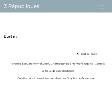
3 Républiques
Durée :
Haut de page
4 avenue Edouard Herriot, 39300 Champagnole |
Mentions légales
|
Contact
Politique de confidentialité
Création site internet www.erakys.com
Graphisme ©casenove