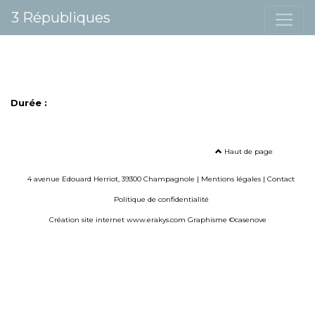
3 Républiques
Durée :
Haut de page
4 avenue Edouard Herriot, 39300 Champagnole |
Mentions légales
|
Contact
Politique de confidentialité
Création site internet www.erakys.com
Graphisme ©casenove