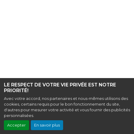
LE RESPECT DE VOTRE VIE PRIVÉE EST NOTRE
PRIORITÉ!
Avec votre accord, nos partenaires et nous-mêmes utilisons des
cookies, certains requis pour le bon fonctionnement du site,
d'autres pour mesurer votre activité et vous fournir des publicités
personnalisées.
Accepter
En savoir plus