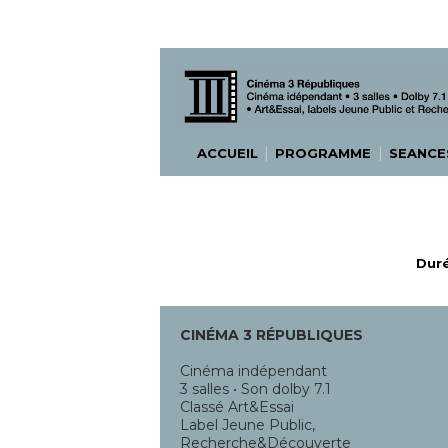
|
|
ACCUEIL
PROGRAMME
SEANC
Duré
CINÉMA 3 RÉPUBLIQUES
Cinéma indépendant
3 salles • Son dolby 7.1
Classé Art&Essai
Label Jeune Public,
Recherche&Découverte