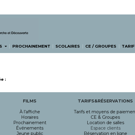
|
|
|
|
ES
PROCHAINEMENT
SCOLAIRES
CE / GROUPES
TARIF
e :
FILMS
TARIFS&RÉSERVATIONS
À l’affiche
Tarifs et moyens de paiemen
Horaires
CE & Groupes
Prochainement
Location de salles
Événements
Espace clients
Jeune public
Réservation en ligne