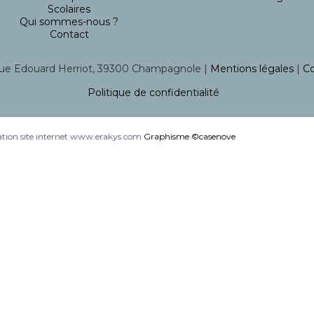
Scolaires
Qui sommes-nous ?
Contact
ue Edouard Herriot, 39300 Champagnole |
Mentions légales
|
Co
Politique de confidentialité
tion site internet www.erakys.com
Graphisme ©casenove