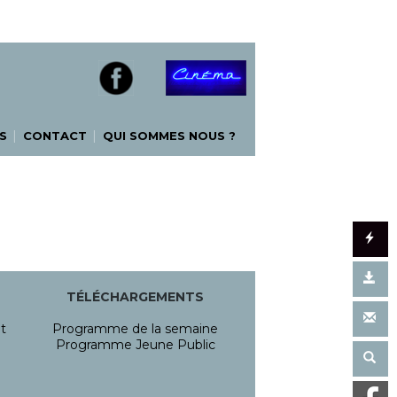
|
|
S
CONTACT
QUI SOMMES NOUS ?
TÉLÉCHARGEMENTS
t
Programme de la semaine
Programme Jeune Public