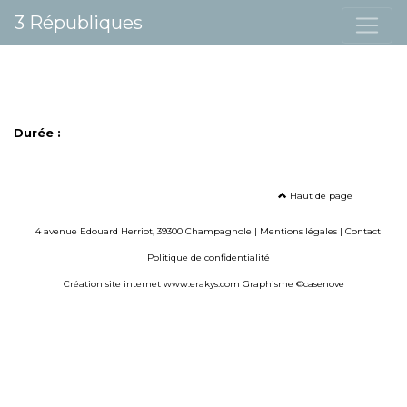
3 Républiques
Durée :
Haut de page
4 avenue Edouard Herriot, 39300 Champagnole |
Mentions légales
|
Contact
Politique de confidentialité
Création site internet www.erakys.com
Graphisme ©casenove