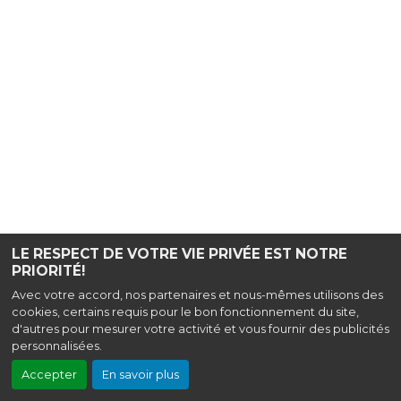
LE RESPECT DE VOTRE VIE PRIVÉE EST NOTRE
PRIORITÉ!
Avec votre accord, nos partenaires et nous-mêmes utilisons des
cookies, certains requis pour le bon fonctionnement du site,
d'autres pour mesurer votre activité et vous fournir des publicités
personnalisées.
Accepter
En savoir plus