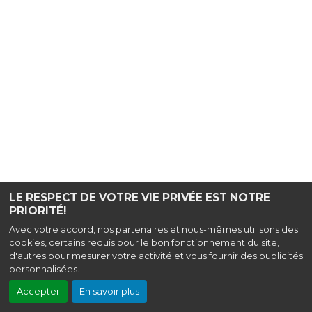
LE RESPECT DE VOTRE VIE PRIVÉE EST NOTRE
PRIORITÉ!
Avec votre accord, nos partenaires et nous-mêmes utilisons des
cookies, certains requis pour le bon fonctionnement du site,
d'autres pour mesurer votre activité et vous fournir des publicités
personnalisées.
Accepter
En savoir plus