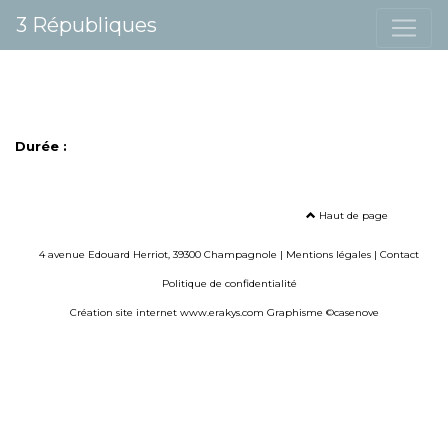
3 Républiques
Durée :
Haut de page
4 avenue Edouard Herriot, 39300 Champagnole |
Mentions légales
|
Contact
Politique de confidentialité
Création site internet www.erakys.com
Graphisme ©casenove