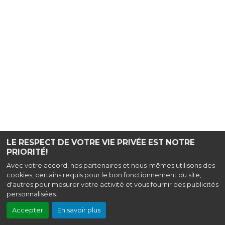
LE RESPECT DE VOTRE VIE PRIVÉE EST NOTRE
PRIORITÉ!
Avec votre accord, nos partenaires et nous-mêmes utilisons des
cookies, certains requis pour le bon fonctionnement du site,
d'autres pour mesurer votre activité et vous fournir des publicités
personnalisées.
Accepter
En savoir plus