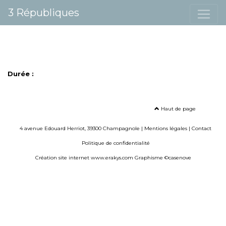
3 Républiques
Durée :
Haut de page
4 avenue Edouard Herriot, 39300 Champagnole |
Mentions légales
|
Contact
Politique de confidentialité
Création site internet www.erakys.com
Graphisme ©casenove