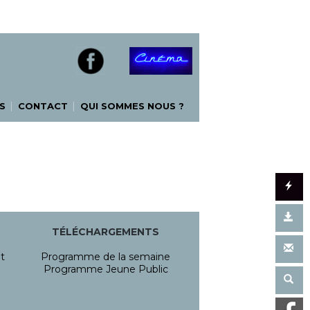
|
|
S
CONTACT
QUI SOMMES NOUS ?
TÉLÉCHARGEMENTS
t
Programme de la semaine
Programme Jeune Public