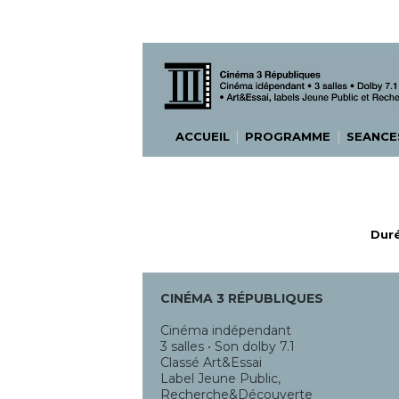
|
|
ACCUEIL
PROGRAMME
SEANC
Duré
CINÉMA 3 RÉPUBLIQUES
Cinéma indépendant
3 salles • Son dolby 7.1
Classé Art&Essai
Label Jeune Public,
Recherche&Découverte