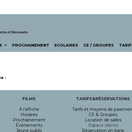
|
|
|
|
ES
PROCHAINEMENT
SCOLAIRES
CE / GROUPES
TARIF
e :
FILMS
TARIFS&RÉSERVATIONS
À l’affiche
Tarifs et moyens de paiemen
Horaires
CE & Groupes
Prochainement
Location de salles
Événements
Espace clients
Jeune public
Réservation en ligne