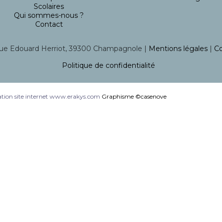
Scolaires
Qui sommes-nous ?
Contact
ue Edouard Herriot, 39300 Champagnole |
Mentions légales
|
Co
Politique de confidentialité
tion site internet www.erakys.com
Graphisme ©casenove