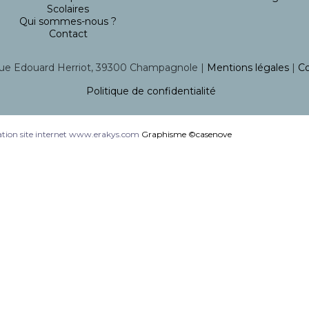
Scolaires
Qui sommes-nous ?
Contact
ue Edouard Herriot, 39300 Champagnole |
Mentions légales
|
Co
Politique de confidentialité
tion site internet www.erakys.com
Graphisme ©casenove