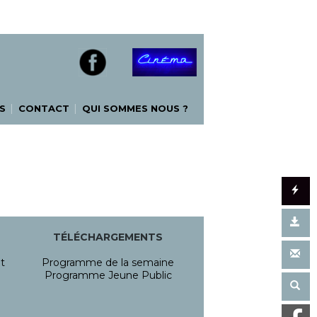
|
|
S
CONTACT
QUI SOMMES NOUS ?
TÉLÉCHARGEMENTS
t
Programme de la semaine
Programme Jeune Public