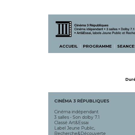
|
|
ACCUEIL
PROGRAMME
SEANC
Duré
CINÉMA 3 RÉPUBLIQUES
Cinéma indépendant
3 salles • Son dolby 7.1
Classé Art&Essai
Label Jeune Public,
Recherche&Découverte