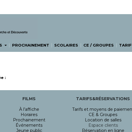
|
|
|
|
ES
PROCHAINEMENT
SCOLAIRES
CE / GROUPES
TARIF
e :
FILMS
TARIFS&RÉSERVATIONS
À l’affiche
Tarifs et moyens de paiemen
Horaires
CE & Groupes
Prochainement
Location de salles
Événements
Espace clients
Jeune public
Réservation en ligne