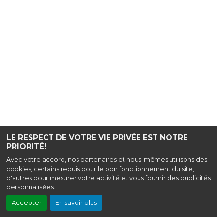
LE RESPECT DE VOTRE VIE PRIVÉE EST NOTRE
PRIORITÉ!
Avec votre accord, nos partenaires et nous-mêmes utilisons des
cookies, certains requis pour le bon fonctionnement du site,
d'autres pour mesurer votre activité et vous fournir des publicités
personnalisées.
Accepter
En savoir plus