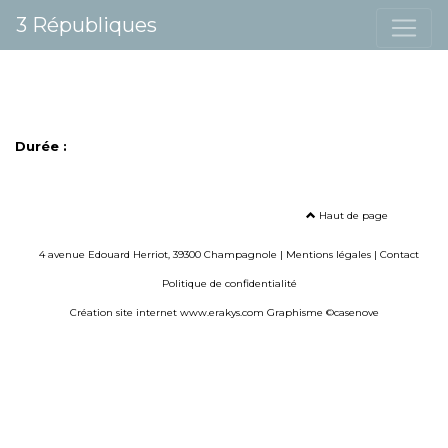
3 Républiques
Durée :
Haut de page
4 avenue Edouard Herriot, 39300 Champagnole |
Mentions légales
|
Contact
Politique de confidentialité
Création site internet www.erakys.com
Graphisme ©casenove