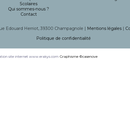
Scolaires
Qui sommes-nous ?
Contact
ue Edouard Herriot, 39300 Champagnole |
Mentions légales
|
Co
Politique de confidentialité
tion site internet www.erakys.com
Graphisme ©casenove