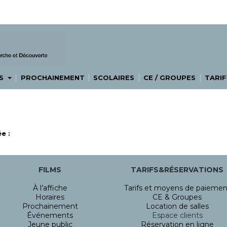
|
|
|
|
ES
PROCHAINEMENT
SCOLAIRES
CE / GROUPES
TARIF
e :
FILMS
TARIFS&RÉSERVATIONS
À l’affiche
Tarifs et moyens de paiemen
Horaires
CE & Groupes
Prochainement
Location de salles
Événements
Espace clients
Jeune public
Réservation en ligne