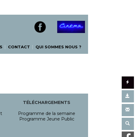
|
|
S
CONTACT
QUI SOMMES NOUS ?
TÉLÉCHARGEMENTS
t
Programme de la semaine
Programme Jeune Public