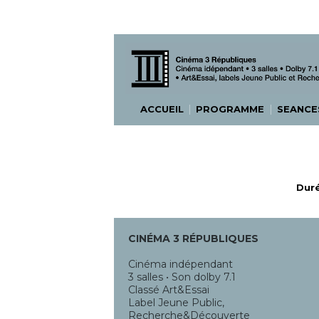
|
|
ACCUEIL
PROGRAMME
SEANC
Duré
CINÉMA 3 RÉPUBLIQUES
Cinéma indépendant
3 salles • Son dolby 7.1
Classé Art&Essai
Label Jeune Public,
Recherche&Découverte