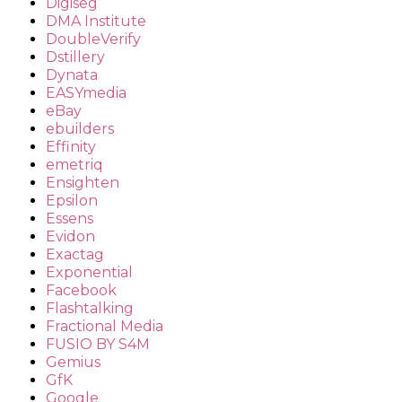
Digiseg
DMA Institute
DoubleVerify
Dstillery
Dynata
EASYmedia
eBay
ebuilders
Effinity
emetriq
Ensighten
Epsilon
Essens
Evidon
Exactag
Exponential
Facebook
Flashtalking
Fractional Media
FUSIO BY S4M
Gemius
GfK
Google