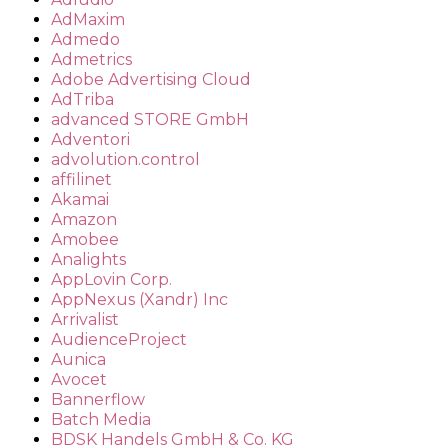
AdMaxim
Admedo
Admetrics
Adobe Advertising Cloud
AdTriba
advanced STORE GmbH
Adventori
advolution.control
affilinet
Akamai
Amazon
Amobee
Analights
AppLovin Corp.
AppNexus (Xandr) Inc
Arrivalist
AudienceProject
Aunica
Avocet
Bannerflow
Batch Media
BDSK Handels GmbH & Co. KG