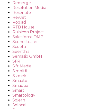
Remerge
Resolution Media
Resonate
RevJet
Roq.ad
RTB House
Rubicon Project
Salesforce DMP
Scenestealer
Scoota
Seenthis
Semasio GmbH
SFR
Sift Media
Simpli.fi
Sizmek
Smaato
Smadex
Smart
Smartology
Sojern
Solocal