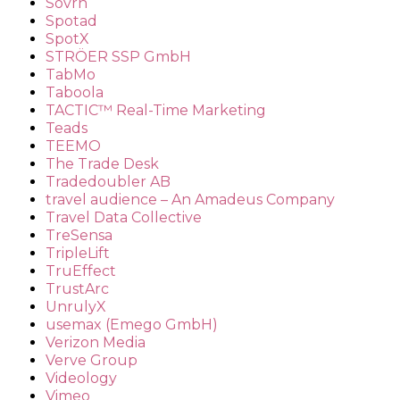
Sovrn
Spotad
SpotX
STRÖER SSP GmbH
TabMo
Taboola
TACTIC™ Real-Time Marketing
Teads
TEEMO
The Trade Desk
Tradedoubler AB
travel audience – An Amadeus Company
Travel Data Collective
TreSensa
TripleLift
TruEffect
TrustArc
UnrulyX
usemax (Emego GmbH)
Verizon Media
Verve Group
Videology
Vimeo