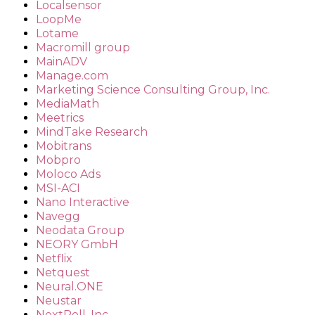
Localsensor
LoopMe
Lotame
Macromill group
MainADV
Manage.com
Marketing Science Consulting Group, Inc.
MediaMath
Meetrics
MindTake Research
Mobitrans
Mobpro
Moloco Ads
MSI-ACI
Nano Interactive
Navegg
Neodata Group
NEORY GmbH
Netflix
Netquest
Neural.ONE
Neustar
NextRoll, Inc.