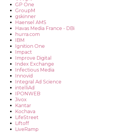
GP One
GroupM
gskinner
Haensel AMS
Havas Media France - DBi
hurra.com
IBM
Ignition One
Impact
Improve Digital
Index Exchange
Infectious Media
Innovid
Integral Ad Science
intelliAd
IPONWEB
Jivox
Kantar
Kochava
LifeStreet
Liftoff
LiveRamp